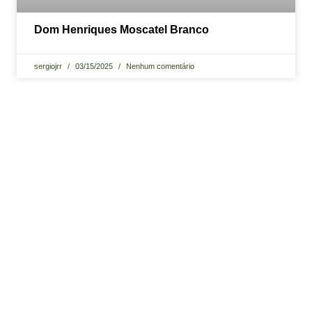
Dom Henriques Moscatel Branco
sergiojrr
03/15/2025
Nenhum comentário
Viva o Melhor do Conforto e
da Tranquilidade
Hospedagem aconchegante, café da manhã delicioso e a paz
do interior esperando por você!
RESERVE SUA ESTADIA AGORA